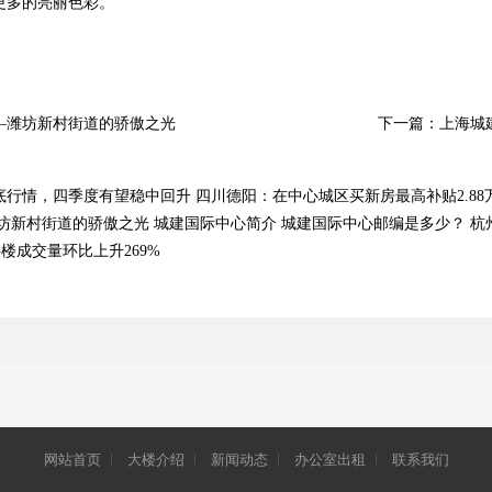
更多的亮丽色彩。
下一篇：
—潍坊新村街道的骄傲之光
上海城
底行情，四季度有望稳中回升
四川德阳：在中心城区买新房最高补贴2.88
坊新村街道的骄傲之光
城建国际中心简介
城建国际中心邮编是多少？
杭
楼成交量环比上升269%
网站首页
大楼介绍
新闻动态
办公室出租
联系我们