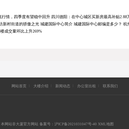
底行情，四季度有望稳中回升
四川德阳：在中心城区买新房最高补贴2.88
坊新村街道的骄傲之光
城建国际中心简介
城建国际中心邮编是多少？
杭
楼成交量环比上升269%
网站首页
大楼介绍
新闻动态
办公室出租
联系我们
ts Reserved 本网站非大厦官方网站 备案号：
沪ICP备2021031047号-40
XML地图