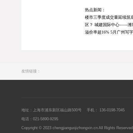
热点新闻：
楼市三季度成交量延续筑
区？
城建国际中心——潍
溢价率超16%
5月广州写字
友情链接：
地址：上海市浦东新区福山路500号
手机： 136-0198-7045
电话：021-5890-9295
Copyright © 2023 chengjianguojizhongxin.cn All Righ